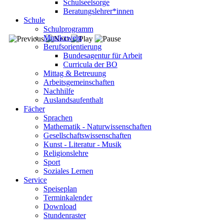
Schulseelsorge
Beratungslehrer*innen
Schule
Schulprogramm
Musikzweig
Berufsorientierung
Bundesagentur für Arbeit
Curricula der BO
Mittag & Betreuung
Arbeitsgemeinschaften
Nachhilfe
Auslandsaufenthalt
Fächer
Sprachen
Mathematik - Naturwissenschaften
Gesellschaftswissenschaften
Kunst - Literatur - Musik
Religionslehre
Sport
Soziales Lernen
Service
Speiseplan
Terminkalender
Download
Stundenraster