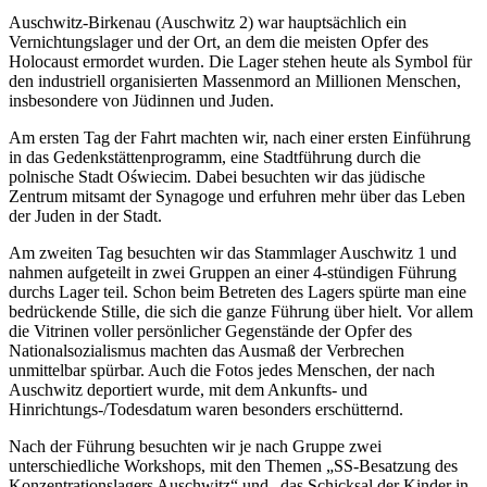
Auschwitz-Birkenau (Auschwitz 2) war hauptsächlich ein
Vernichtungslager und der Ort, an dem die meisten Opfer des
Holocaust ermordet wurden. Die Lager stehen heute als Symbol für
den industriell organisierten Massenmord an Millionen Menschen,
insbesondere von Jüdinnen und Juden.
Am ersten Tag der Fahrt machten wir, nach einer ersten Einführung
in das Gedenkstättenprogramm, eine Stadtführung durch die
polnische Stadt Oświecim. Dabei besuchten wir das jüdische
Zentrum mitsamt der Synagoge und erfuhren mehr über das Leben
der Juden in der Stadt.
Am zweiten Tag besuchten wir das Stammlager Auschwitz 1 und
nahmen aufgeteilt in zwei Gruppen an einer 4-stündigen Führung
durchs Lager teil. Schon beim Betreten des Lagers spürte man eine
bedrückende Stille, die sich die ganze Führung über hielt. Vor allem
die Vitrinen voller persönlicher Gegenstände der Opfer des
Nationalsozialismus machten das Ausmaß der Verbrechen
unmittelbar spürbar. Auch die Fotos jedes Menschen, der nach
Auschwitz deportiert wurde, mit dem Ankunfts- und
Hinrichtungs-/Todesdatum waren besonders erschütternd.
Nach der Führung besuchten wir je nach Gruppe zwei
unterschiedliche Workshops, mit den Themen „SS-Besatzung des
Konzentrationslagers Auschwitz“ und „das Schicksal der Kinder in