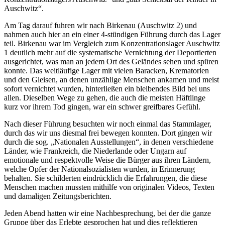
Auschwitz“.
Am Tag darauf fuhren wir nach Birkenau (Auschwitz 2) und
nahmen auch hier an ein einer 4-stündigen Führung durch das Lager
teil. Birkenau war im Vergleich zum Konzentrationslager Auschwitz
1 deutlich mehr auf die systematische Vernichtung der Deportierten
ausgerichtet, was man an jedem Ort des Geländes sehen und spüren
konnte. Das weitläufige Lager mit vielen Baracken, Krematorien
und den Gleisen, an denen unzählige Menschen ankamen und meist
sofort vernichtet wurden, hinterließen ein bleibendes Bild bei uns
allen. Dieselben Wege zu gehen, die auch die meisten Häftlinge
kurz vor ihrem Tod gingen, war ein schwer greifbares Gefühl.
Nach dieser Führung besuchten wir noch einmal das Stammlager,
durch das wir uns diesmal frei bewegen konnten. Dort gingen wir
durch die sog. „Nationalen Ausstellungen“, in denen verschiedene
Länder, wie Frankreich, die Niederlande oder Ungarn auf
emotionale und respektvolle Weise die Bürger aus ihren Ländern,
welche Opfer der Nationalsozialisten wurden, in Erinnerung
behalten. Sie schilderten eindrücklich die Erfahrungen, die diese
Menschen machen mussten mithilfe von originalen Videos, Texten
und damaligen Zeitungsberichten.
Jeden Abend hatten wir eine Nachbesprechung, bei der die ganze
Gruppe über das Erlebte gesprochen hat und dies reflektieren