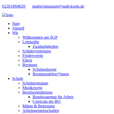
02203/894020
stadtgymnasium@stadt-koeln.de
Start
Aktuell
Wir
Willkommen am SGP
Lehrkräfte
Zuständigkeiten
Schülervertretung
Förderverein
Eltern
Beratung
Schulseelsorge
Beratungslehrer*innen
Schule
Schulprogramm
Musikzweig
Berufsorientierung
Bundesagentur für Arbeit
Curricula der BO
Mittag & Betreuung
Arbeitsgemeinschaften