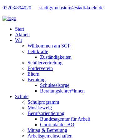
02203/894020
stadtgymnasium@stadt-koeln.de
Start
Aktuell
Wir
Willkommen am SGP
Lehrkräfte
Zuständigkeiten
Schülervertretung
Förderverein
Eltern
Beratung
Schulseelsorge
Beratungslehrer*innen
Schule
Schulprogramm
Musikzweig
Berufsorientierung
Bundesagentur für Arbeit
Curricula der BO
Mittag & Betreuung
Arbeitsgemeinschaften